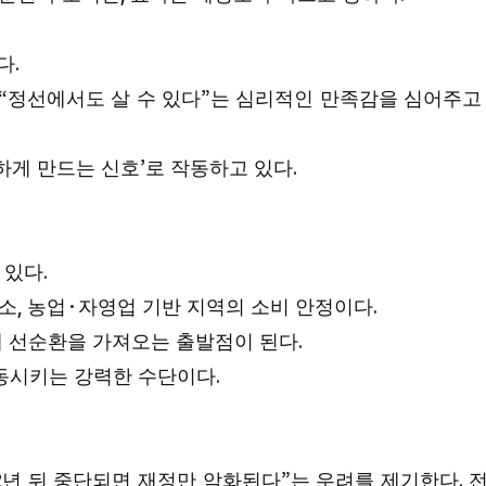
.
다
 “
”
정선에서도 살 수 있다
는 심리적인 만족감을 심어주고
’
.
하게 만드는 신호
로 작동하고 있다
.
 있다
,
·
.
감소
농업
자영업 기반 지역의 소비 안정이다
.
 선순환을 가져오는 출발점이 된다
.
동시키는 강력한 수단이다
2
”
.
년 뒤 중단되면 재정만 악화된다
는 우려를 제기한다