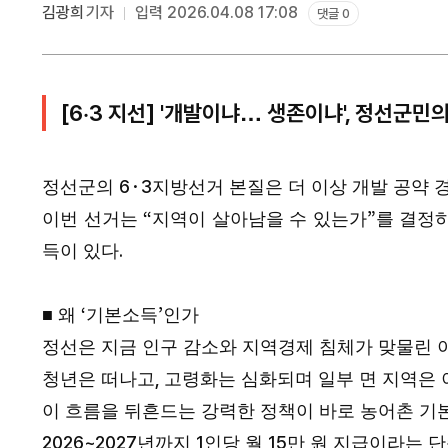
김광희
기자
입력 2026.04.08 17:08
댓글 0
[6·3 지선] '개발이냐… 생존이냐', 정선군민
6·3
정선군의
지방선거 본질은 더 이상 개발 공약 
“
”
이번 선거는
지역이 살아남을 수 있는가
를 결정
.
득이 있다
‘
’
■
왜
기본소득
인가
정선은 지금 인구 감소와 지역경제 침체가 맞물린 
,
청년은 떠나고
고령화는 심화되며 일부 면 지역은 
이 흐름을 뒤흔드는 강력한 정책이 바로 농어촌 
2026~2027
1
15
년까지
인당 월
만 원 지급이라는 